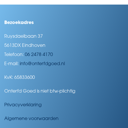
Bezoekadres
Ruysdaelbaan 37
5613DX Eindhoven
Telefoon:
06 2478 4170
E-mail:
info@onterfdgoed.nl
KvK: 65833600
Onterfd Goed is niet btw-plichtig
Privacyverklaring
Algemene voorwaarden