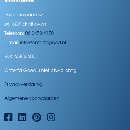
Bezoekadres
Ruysdaelbaan 37
5613DX Eindhoven
Telefoon:
06 2478 4170
E-mail:
info@onterfdgoed.nl
KvK: 65833600
Onterfd Goed is niet btw-plichtig
Privacyverklaring
Algemene voorwaarden