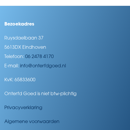
Bezoekadres
Ruysdaelbaan 37
5613DX Eindhoven
Telefoon:
06 2478 4170
E-mail:
info@onterfdgoed.nl
KvK: 65833600
Onterfd Goed is niet btw-plichtig
Privacyverklaring
Algemene voorwaarden