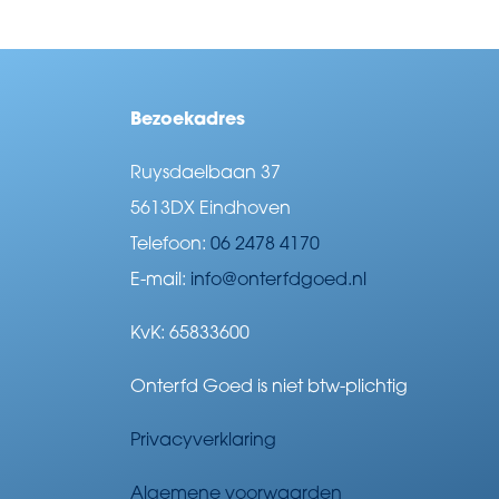
Bezoekadres
Ruysdaelbaan 37
5613DX Eindhoven
Telefoon:
06 2478 4170
E-mail:
info@onterfdgoed.nl
KvK: 65833600
Onterfd Goed is niet btw-plichtig
Privacyverklaring
Algemene voorwaarden