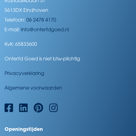
Ruysdaelbaan 37
5613DX Eindhoven
Telefoon:
06 2478 4170
E-mail:
info@onterfdgoed.nl
KvK: 65833600
Onterfd Goed is niet btw-plichtig
Privacyverklaring
Algemene voorwaarden
Openingstijden