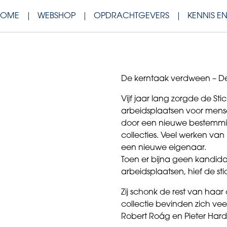
HOME
WEBSHOP
OPDRACHTGEVERS
KENNIS E
De kerntaak verdween – D
Vijf jaar lang zorgde de Sti
arbeidsplaatsen voor mens
door een nieuwe bestemmin
collecties. Veel werken va
een nieuwe eigenaar.
Toen er bijna geen kandid
arbeidsplaatsen, hief de sti
Zij schonk de rest van haar
collectie bevinden zich vee
Robert Roág en Pieter Hard