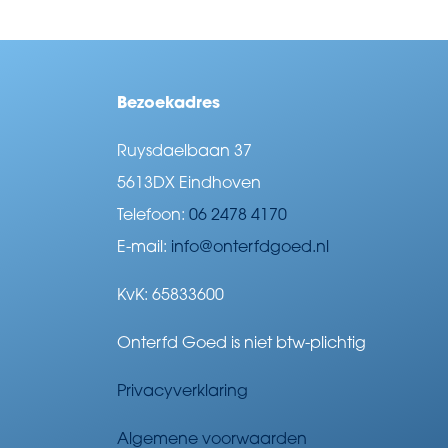
Bezoekadres
Ruysdaelbaan 37
5613DX Eindhoven
Telefoon:
06 2478 4170
E-mail:
info@onterfdgoed.nl
KvK: 65833600
Onterfd Goed is niet btw-plichtig
Privacyverklaring
Algemene voorwaarden