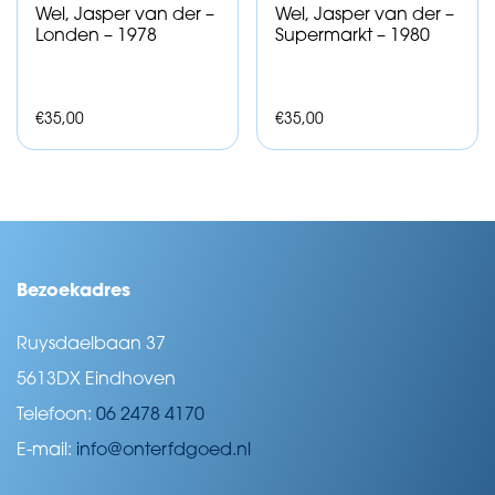
Wel, Jasper van der –
Wel, Jasper van der –
Londen – 1978
Supermarkt – 1980
€
35,00
€
35,00
Bezoekadres
Ruysdaelbaan 37
5613DX Eindhoven
Telefoon:
06 2478 4170
E-mail:
info@onterfdgoed.nl