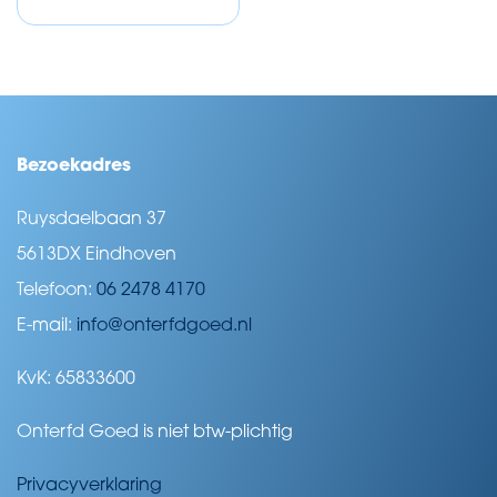
Bezoekadres
Ruysdaelbaan 37
5613DX Eindhoven
Telefoon:
06 2478 4170
E-mail:
info@onterfdgoed.nl
KvK: 65833600
Onterfd Goed is niet btw-plichtig
Privacyverklaring