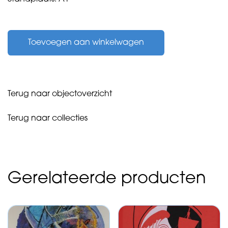
Aart,
Harry
Toevoegen aan winkelwagen
vd
-
waar
worden
wijken
Terug naar objectoverzicht
I
en
Terug naar collecties
II
-
1978
aantal
Gerelateerde producten