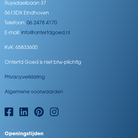
Ruysdaelbaan 37
5613DX Eindhoven
Telefoon:
06 2478 4170
E-mail:
info@onterfdgoed.nl
KvK: 65833600
Onterfd Goed is niet btw-plichtig
Privacyverklaring
Algemene voorwaarden
Openingstijden