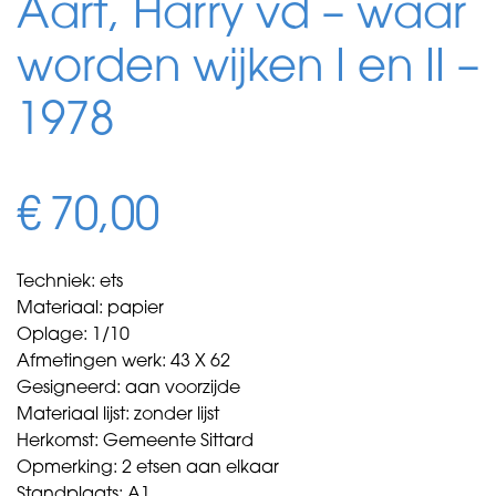
Aart, Harry vd – waar
worden wijken I en II –
1978
€
70,00
Techniek: ets
Materiaal: papier
Oplage: 1/10
Afmetingen werk: 43 X 62
Gesigneerd: aan voorzijde
Materiaal lijst: zonder lijst
Herkomst: Gemeente Sittard
Opmerking: 2 etsen aan elkaar
Standplaats: A1