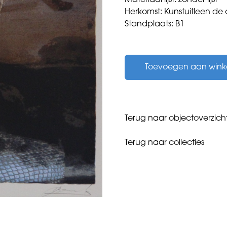
Materiaal lijst: zonder lijst
Herkomst: Kunstuitleen de
Standplaats: B1
Bersch,
Peter
Toevoegen aan win
-
zonder
titel
-
aantal
Terug naar objectoverzich
Terug naar collecties