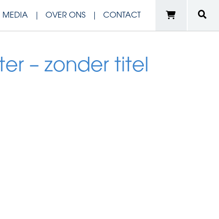
N MEDIA
OVER ONS
CONTACT
er – zonder titel
e