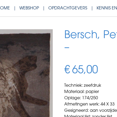
HOME
WEBSHOP
OPDRACHTGEVERS
KENNIS E
Bersch, Pet
–
€
65,00
Techniek: zeefdruk
Materiaal: papier
Oplage: 174/250
Afmetingen werk: 44 X 33
Gesigneerd: aan voorzijd