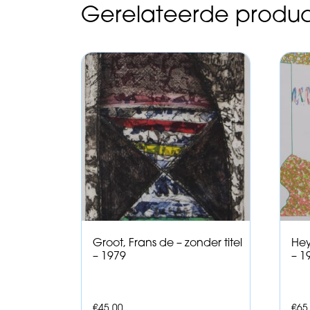
Gerelateerde produ
Groot, Frans de – zonder titel
Hey
– 1979
– 1
€
45,00
€
65