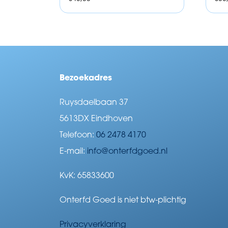
Bezoekadres
Ruysdaelbaan 37
5613DX Eindhoven
Telefoon:
06 2478 4170
E-mail:
info@onterfdgoed.nl
KvK: 65833600
Onterfd Goed is niet btw-plichtig
Privacyverklaring