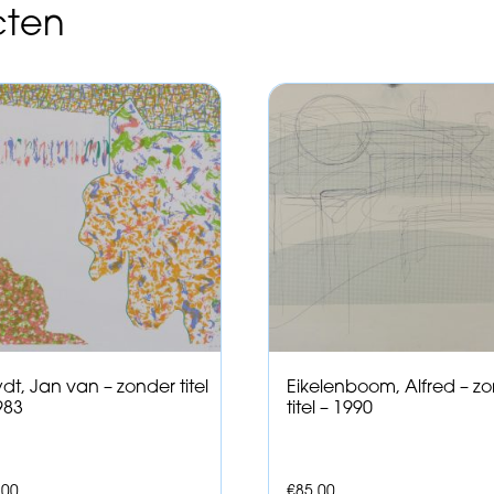
cten
dt, Jan van – zonder titel
Eikelenboom, Alfred – z
983
titel – 1990
,00
€
85,00