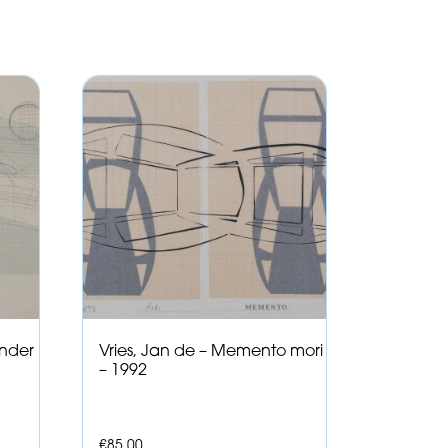
onder
Vries, Jan de – Memento mori
– 1992
€
85,00