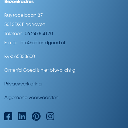
Bezoekadres
Ruysdaelbaan 37
5613DX Eindhoven
Telefoon:
06 2478 4170
E-mail:
info@onterfdgoed.nl
KvK: 65833600
Onterfd Goed is niet btw-plichtig
Privacyverklaring
Algemene voorwaarden