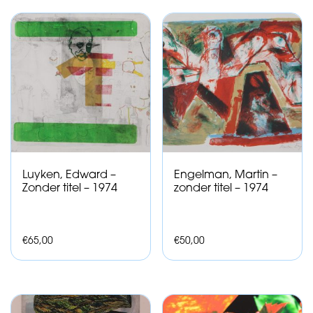
Luyken, Edward –
Engelman, Martin –
Zonder titel – 1974
zonder titel – 1974
€
65,00
€
50,00