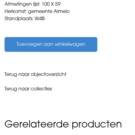
Afmetingen lijst: 100 X 59
Herkomst: gemeente Almelo
Standplaats: W4B
Heij,
Fred
Toevoegen aan winkelwagen
de
-
Perseus
-
aantal
Terug naar objectoverzicht
Terug naar collecties
Gerelateerde producten