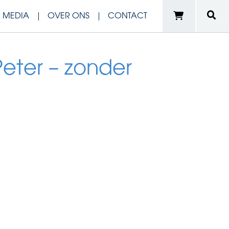
N MEDIA
OVER ONS
CONTACT
eter – zonder
e