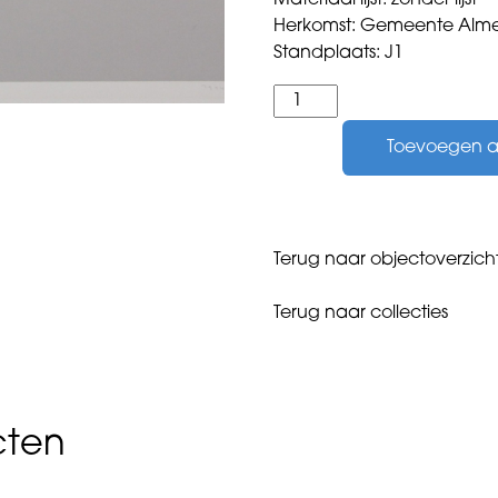
Materiaal lijst: zonder lijst
Herkomst: Gemeente Alme
Standplaats: J1
Jordaan,
Peter
Toevoegen 
-
zonder
titel
-
1994
Terug naar objectoverzich
aantal
Terug naar collecties
cten