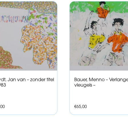
dt, Jan van – zonder titel
Bauer, Menno – Verlang
983
vleugels –
,00
€
65,00