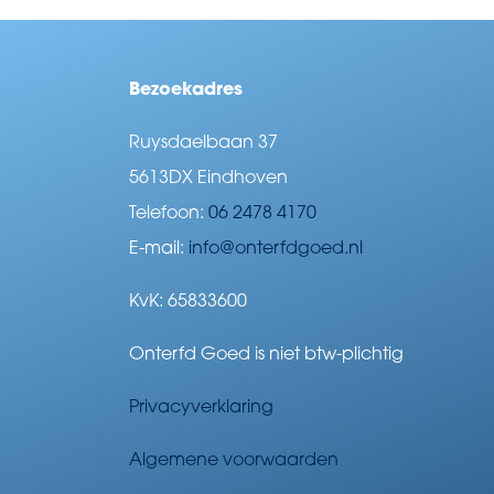
Bezoekadres
Ruysdaelbaan 37
5613DX Eindhoven
Telefoon:
06 2478 4170
E-mail:
info@onterfdgoed.nl
KvK: 65833600
Onterfd Goed is niet btw-plichtig
Privacyverklaring
Algemene voorwaarden