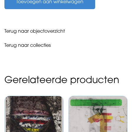
Toevoegen aan winkelwagen
van
-
Corrida
-
1980
Terug naar objectoverzicht
aantal
Terug naar collecties
Gerelateerde producten