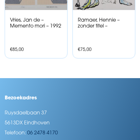
Vries, Jan de –
Ramaer, Hennie –
Memento mori – 1992
zonder titel –
€
85,00
€
75,00
Bezoekadres
Ruysdaelbaan 37
5613DX Eindhoven
Telefoon:
06 2478 4170