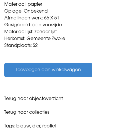
Materiaal: papier
Oplage: Onbekend
Afmetingen werk: 66 X 51
Gesigneerd: aan voorzijde
Materiaal lijst: zonder lijst
Herkomst: Gemeente Zwolle
Standplaats: S2
Silder,
Paul
Toevoegen aan winkelwagen
-
Dode
Slang
-
aantal
Terug naar objectoverzicht
Terug naar collecties
Tags:
blauw
,
dier
,
reptiel