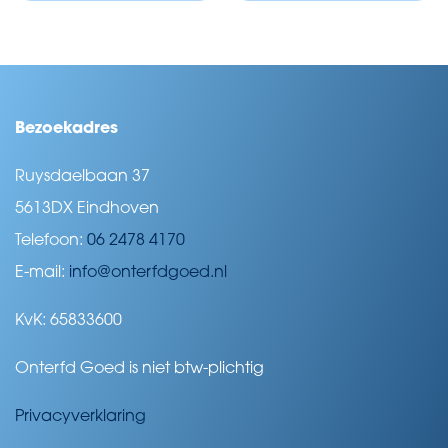
Bezoekadres
Ruysdaelbaan 37
5613DX Eindhoven
Telefoon:
06 2478 4170
E-mail:
info@onterfdgoed.nl
KvK: 65833600
Onterfd Goed is niet btw-plichtig
Privacyverklaring