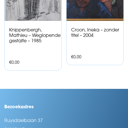
Knippenbergh,
Croon, Ineka – zonder
Mathieu – Weglopende
titel – 2004
gestalte – 1985
€
0,00
€
0,00
Bezoekadres
Ruysdaelbaan 37