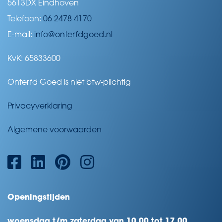
5613DX Eindhoven
Telefoon:
06 2478 4170
E-mail:
info@onterfdgoed.nl
KvK: 65833600
Onterfd Goed is niet btw-plichtig
Privacyverklaring
Algemene voorwaarden
Openingstijden
woensdag t/m zaterdag van 10.00 tot 17.00