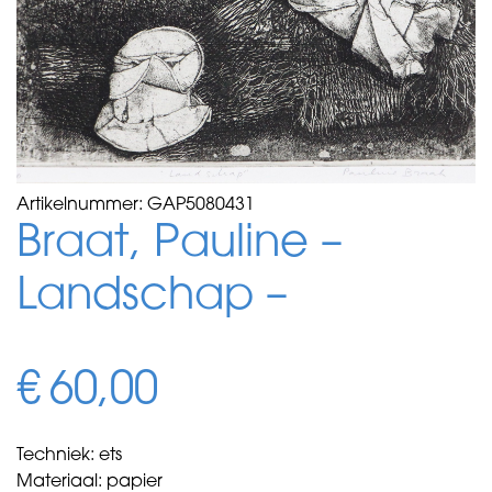
Artikelnummer:
GAP5080431
Braat, Pauline –
Landschap –
€
60,00
Techniek: ets
Materiaal: papier