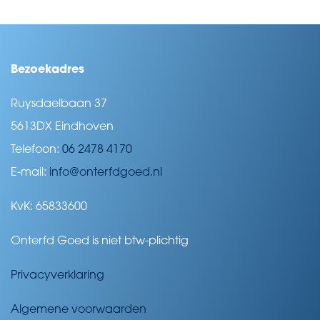
Bezoekadres
Ruysdaelbaan 37
5613DX Eindhoven
Telefoon:
06 2478 4170
E-mail:
info@onterfdgoed.nl
KvK: 65833600
Onterfd Goed is niet btw-plichtig
Privacyverklaring
Algemene voorwaarden