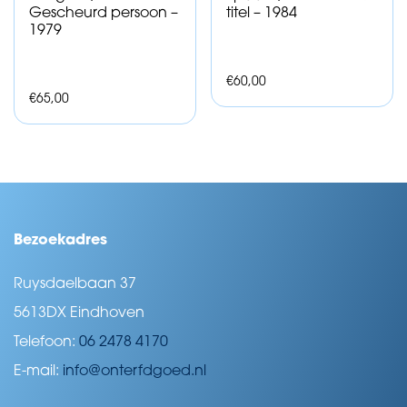
Gescheurd persoon –
titel – 1984
1979
€
60,00
€
65,00
Bezoekadres
Ruysdaelbaan 37
5613DX Eindhoven
Telefoon:
06 2478 4170
E-mail:
info@onterfdgoed.nl