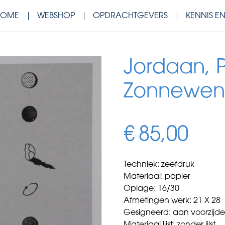
HOME
WEBSHOP
OPDRACHTGEVERS
KENNIS E
Jordaan, P
Zonnewen
€
85,00
Techniek: zeefdruk
Materiaal: papier
Oplage: 16/30
Afmetingen werk: 21 X 28
Gesigneerd: aan voorzijd