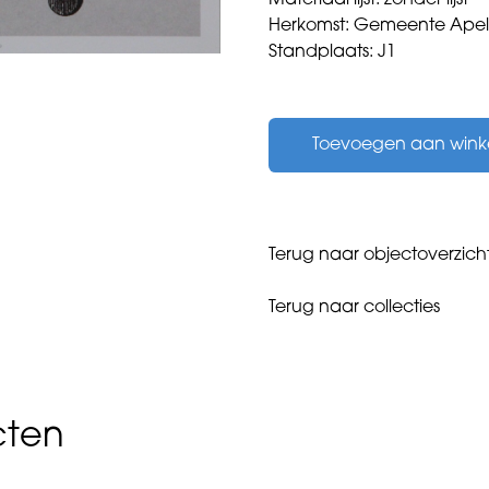
Materiaal lijst: zonder lijst
Herkomst: Gemeente Ape
Standplaats: J1
Jordaan,
Peter
Toevoegen aan win
-
Zonnewende
-
2003
aantal
Terug naar objectoverzich
Terug naar collecties
cten