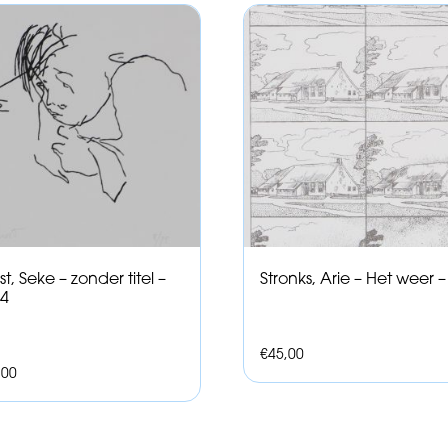
st, Seke – zonder titel –
Stronks, Arie – Het weer 
4
€
45,00
,00