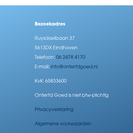
Bezoekadres
Ruysdaelbaan 37
5613DX Eindhoven
Telefoon:
06 2478 4170
E-mail:
info@onterfdgoed.nl
KvK: 65833600
Onterfd Goed is niet btw-plichtig
Privacyverklaring
Algemene voorwaarden