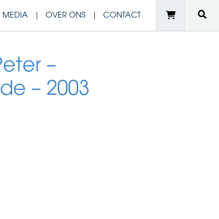
N MEDIA
OVER ONS
CONTACT
eter –
de – 2003
e