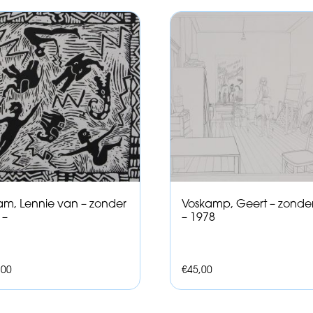
m, Lennie van – zonder
Voskamp, Geert – zonder 
l –
– 1978
,00
€
45,00