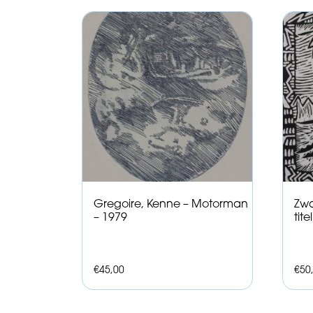
Gregoire, Kenne – Motorman
Zwa
– 1979
tite
€
45,00
€
50