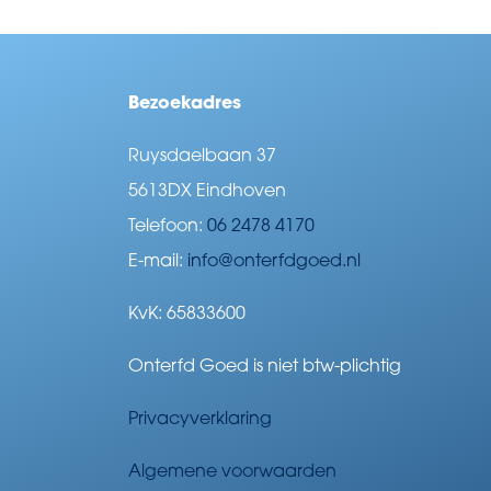
Bezoekadres
Ruysdaelbaan 37
5613DX Eindhoven
Telefoon:
06 2478 4170
E-mail:
info@onterfdgoed.nl
KvK: 65833600
Onterfd Goed is niet btw-plichtig
Privacyverklaring
Algemene voorwaarden