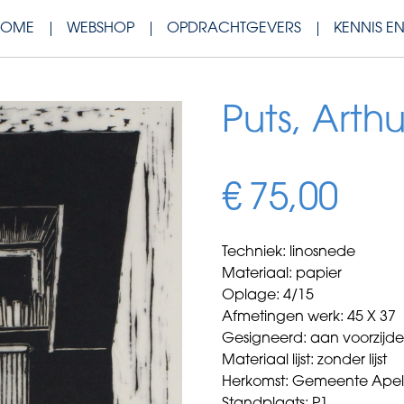
HOME
WEBSHOP
OPDRACHTGEVERS
KENNIS E
Puts, Arth
€
75,00
Techniek: linosnede
Materiaal: papier
Oplage: 4/15
Afmetingen werk: 45 X 37
Gesigneerd: aan voorzijd
Materiaal lijst: zonder lijst
Herkomst: Gemeente Ape