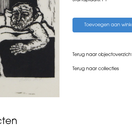
Standplaats: P1
Puts,
Arthur
Toevoegen aan win
-
Angst
-
1979
aantal
Terug naar objectoverzich
Terug naar collecties
cten