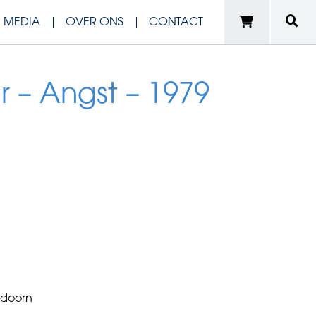
N MEDIA
OVER ONS
CONTACT
ur – Angst – 1979
e
ldoorn