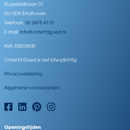
Ruysdaelbaan 37
5613DX Eindhoven
Telefoon:
06 2478 4170
E-mail:
info@onterfdgoed.nl
KvK: 65833600
Onterfd Goed is niet btw-plichtig
Privacyverklaring
Algemene voorwaarden
Openingstijden