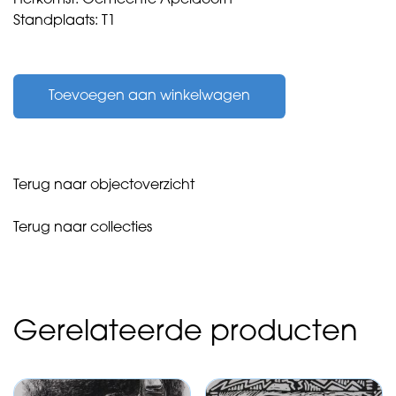
Standplaats: T1
Taken,
Gert
Toevoegen aan winkelwagen
-
zonder
titel
-
1980
Terug naar objectoverzicht
aantal
Terug naar collecties
Gerelateerde producten