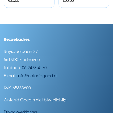
€
35,00
€
60,00
Bezoekadres
Ruysdaelbaan 37
5613DX Eindhoven
Telefoon:
06 2478 4170
E-mail:
info@onterfdgoed.nl
KvK: 65833600
Onterfd Goed is niet btw-plichtig
Privacyverklaring