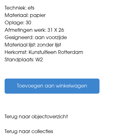
Techniek: ets
Materiaal: papier
Oplage: 30
Afmetingen werk: 31 X 26
Gesigneerd: aan voorzijde
Materiaal lijst: zonder lijst
Herkomst: Kunstuitleen Rotterdam
Standplaats: W2
Wap,
Hans
Toevoegen aan winkelwagen
-
Het
gezonken
schip
-
Terug naar objectoverzicht
1976
aantal
Terug naar collecties