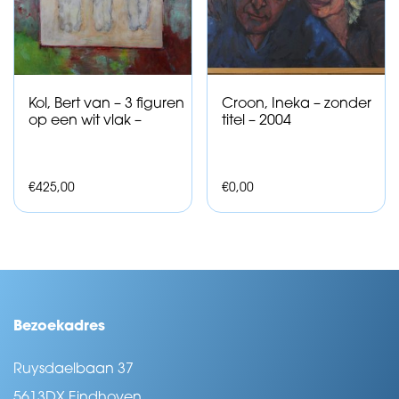
Kol, Bert van – 3 figuren
Croon, Ineka – zonder
op een wit vlak –
titel – 2004
€
425,00
€
0,00
Bezoekadres
Ruysdaelbaan 37
5613DX Eindhoven