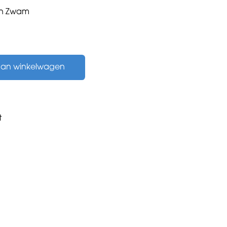
an Zwam
aan winkelwagen
t