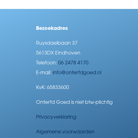
Bezoekadres
Ruysdaelbaan 37
5613DX Eindhoven
Telefoon:
06 2478 4170
E-mail:
info@onterfdgoed.nl
KvK: 65833600
Onterfd Goed is niet btw-plichtig
Privacyverklaring
Algemene voorwaarden