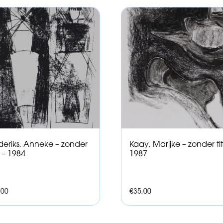
deriks, Anneke – zonder
Kaay, Marijke – zonder tit
l – 1984
1987
,00
€
35,00