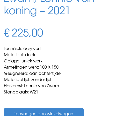
koning – 2021
€
225,00
Techniek: acrylverf
Materiaal: doek
Oplage: uniek werk
Afmetingen werk: 100 X 150
Gesigneerd: aan achterzijde
Materiaal lijst: zonder lijst
Herkomst: Lennie van Zwam
Standplaats: W21
Zwam,
Lennie
Toevoegen aan winkelwagen
van