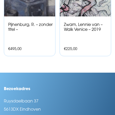
Pijnenburg, R. – zonder
Zwam, Lennie van –
titel –
Walk Venice – 2019
€
495,00
€
225,00
Bezoekadres
Ruysdaelbaan 37
5613DX Eindhoven