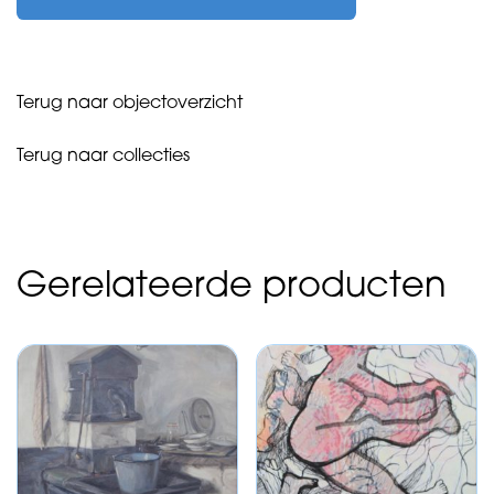
-
koning
-
2021
Terug naar objectoverzicht
aantal
Terug naar collecties
Gerelateerde producten