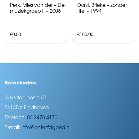
Perk, Mies van der – De
Dorst, Brieke – zonder
muziekgroep II – 2006
titel – 1994
€
0,00
€
100,00
Bezoekadres
Ruysdaelbaan 37
5613DX Eindhoven
Telefoon:
06 2478 4170
E-mail:
info@onterfdgoed.nl