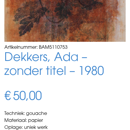
Artikelnummer:
BAM5110753
Dekkers, Ada –
zonder titel – 1980
€
50,00
Techniek: gouache
Materiaal: papier
Oplage: uniek werk