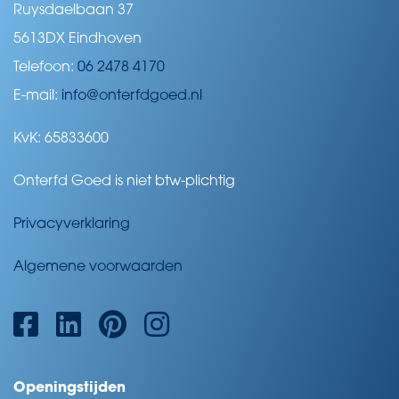
Ruysdaelbaan 37
5613DX Eindhoven
Telefoon:
06 2478 4170
E-mail:
info@onterfdgoed.nl
KvK: 65833600
Onterfd Goed is niet btw-plichtig
Privacyverklaring
Algemene voorwaarden
Openingstijden