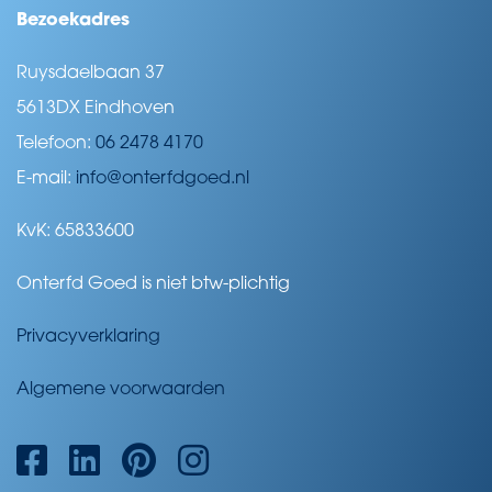
Bezoekadres
Ruysdaelbaan 37
5613DX Eindhoven
Telefoon:
06 2478 4170
E-mail:
info@onterfdgoed.nl
KvK: 65833600
Onterfd Goed is niet btw-plichtig
Privacyverklaring
Algemene voorwaarden