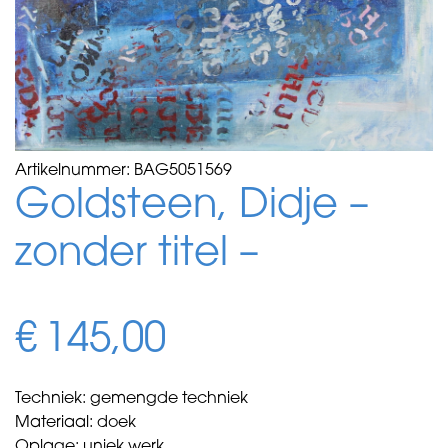
Artikelnummer:
BAG5051569
Goldsteen, Didje –
zonder titel –
€
145,00
Techniek: gemengde techniek
Materiaal: doek
Oplage: uniek werk