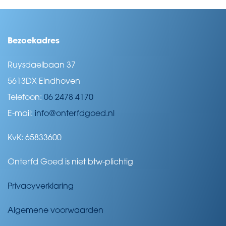
Bezoekadres
Ruysdaelbaan 37
5613DX Eindhoven
Telefoon:
06 2478 4170
E-mail:
info@onterfdgoed.nl
KvK: 65833600
Onterfd Goed is niet btw-plichtig
Privacyverklaring
Algemene voorwaarden