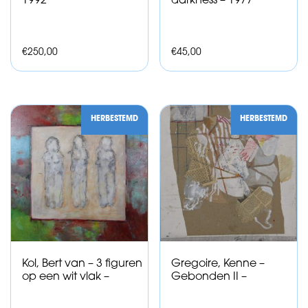
1992
darkness – 1977
€
250,00
€
45,00
HERBESTEMD
HERBESTEMD
Kol, Bert van – 3 figuren
Gregoire, Kenne –
op een wit vlak –
Gebonden II –