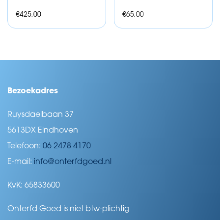
€
425,00
€
65,00
Bezoekadres
Ruysdaelbaan 37
5613DX Eindhoven
Telefoon:
06 2478 4170
E-mail:
info@onterfdgoed.nl
KvK: 65833600
Onterfd Goed is niet btw-plichtig