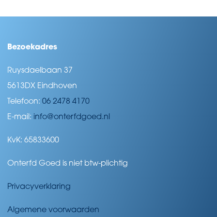
Bezoekadres
Ruysdaelbaan 37
5613DX Eindhoven
Telefoon:
06 2478 4170
E-mail:
info@onterfdgoed.nl
KvK: 65833600
Onterfd Goed is niet btw-plichtig
Privacyverklaring
Algemene voorwaarden