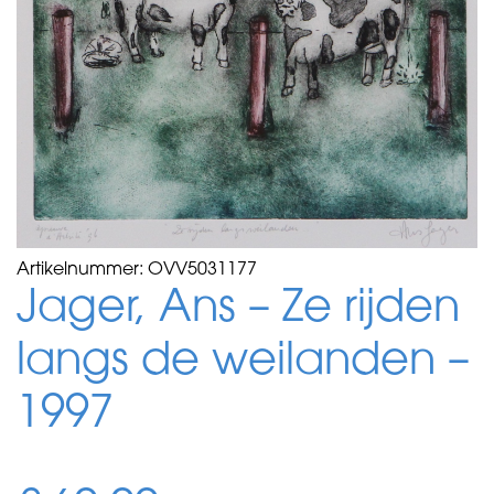
Artikelnummer:
OVV5031177
Jager, Ans – Ze rijden
langs de weilanden –
1997