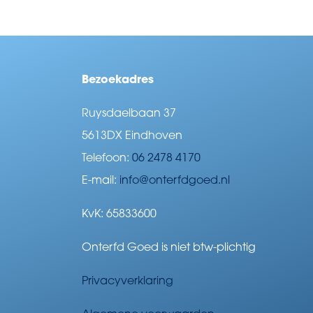
Bezoekadres
Ruysdaelbaan 37
5613DX Eindhoven
Telefoon:
06 2478 4170
E-mail:
info@onterfdgoed.nl
KvK: 65833600
Onterfd Goed is niet btw-plichtig
Privacyverklaring