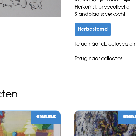
Materiaal lijst: zonder lijst
Herkomst: privecollectie
Standplaats: verkocht
Herbestemd
Terug naar objectoverzich
Terug naar collecties
cten
HERBESTEMD
HERBES