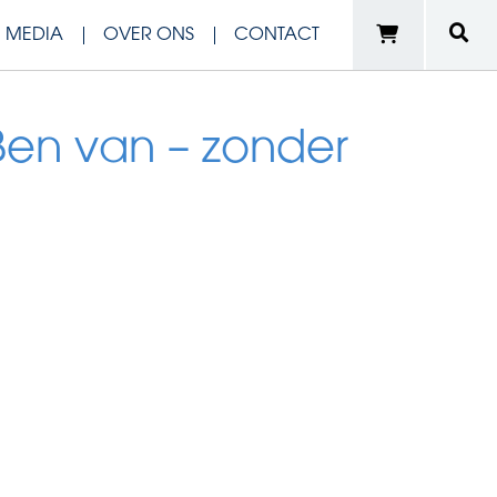
N MEDIA
OVER ONS
CONTACT
en van – zonder
e