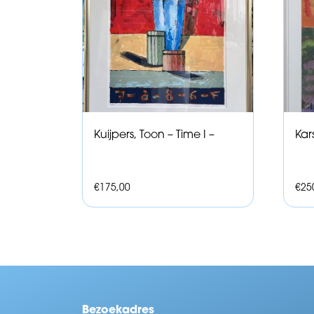
Kuijpers, Toon – Time I –
Kar
€
175,00
€
25
Bezoekadres