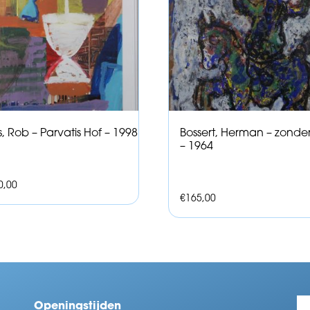
s, Rob – Parvatis Hof – 1998
Bossert, Herman – zonder 
– 1964
0,00
€
165,00
Openingstijden