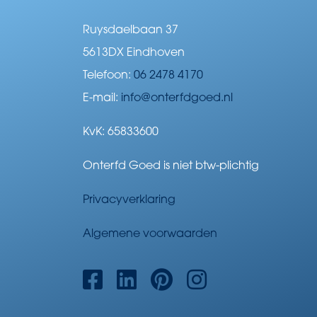
Ruysdaelbaan 37
5613DX Eindhoven
Telefoon:
06 2478 4170
E-mail:
info@onterfdgoed.nl
KvK: 65833600
Onterfd Goed is niet btw-plichtig
Privacyverklaring
Algemene voorwaarden