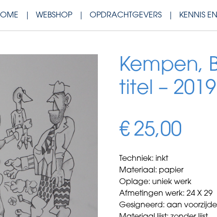
HOME
WEBSHOP
OPDRACHTGEVERS
KENNIS E
Kempen, B
titel – 2019
€
25,00
Techniek: inkt
Materiaal: papier
Oplage: uniek werk
Afmetingen werk: 24 X 29
Gesigneerd: aan voorzijd