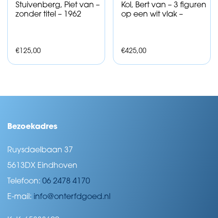
Stuivenberg, Piet van –
Kol, Bert van – 3 figuren
zonder titel – 1962
op een wit vlak –
€
125,00
€
425,00
Bezoekadres
Ruysdaelbaan 37
5613DX Eindhoven
Telefoon:
06 2478 4170
E-mail:
info@onterfdgoed.nl