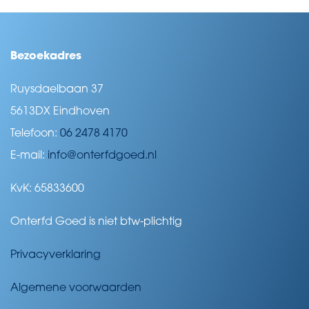
Bezoekadres
Ruysdaelbaan 37
5613DX Eindhoven
Telefoon:
06 2478 4170
E-mail:
info@onterfdgoed.nl
KvK: 65833600
Onterfd Goed is niet btw-plichtig
Privacyverklaring
Algemene voorwaarden