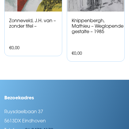
Zonneveld, J.H. van –
Knippenbergh,
zonder titel –
Mathieu – Weglopende
gestalte – 1985
€
0,00
€
0,00
Bezoekadres
Ruysdaelbaan 37
5613DX Eindhoven