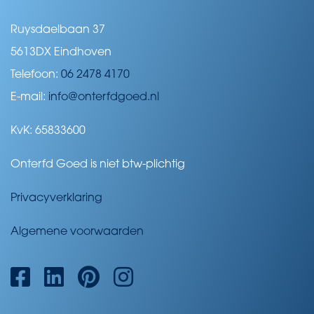
Ruysdaelbaan 37
5613DX Eindhoven
Telefoon:
06 2478 4170
E-mail:
info@onterfdgoed.nl
KvK: 65833600
Onterfd Goed is niet btw-plichtig
Privacyverklaring
Algemene voorwaarden