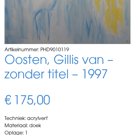
Artikelnummer:
PHD9010119
Oosten, Gillis van –
zonder titel – 1997
€
175,00
Techniek: acrylverf
Materiaal: doek
Oplage: 1