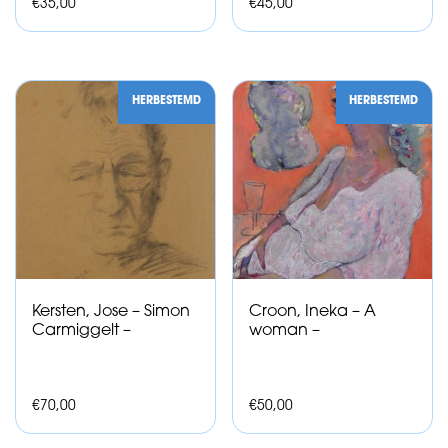
€
35,00
€
45,00
HERBESTEMD
HERBESTEMD
Kersten, Jose – Simon
Croon, Ineka – A
Carmiggelt –
woman –
€
70,00
€
50,00