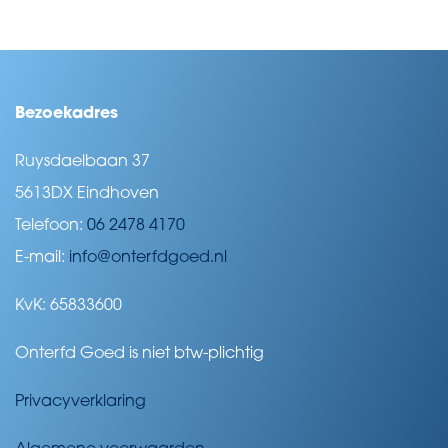
Bezoekadres
Ruysdaelbaan 37
5613DX Eindhoven
Telefoon:
06 2478 4170
E-mail:
info@onterfdgoed.nl
KvK: 65833600
Onterfd Goed is niet btw-plichtig
Privacyverklaring