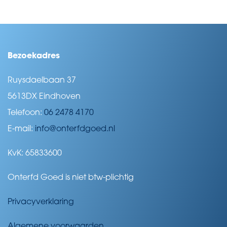
Bezoekadres
Ruysdaelbaan 37
5613DX Eindhoven
Telefoon:
06 2478 4170
E-mail:
info@onterfdgoed.nl
KvK: 65833600
Onterfd Goed is niet btw-plichtig
Privacyverklaring
Algemene voorwaarden