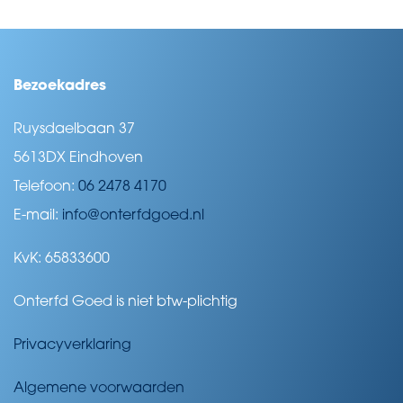
Bezoekadres
Ruysdaelbaan 37
5613DX Eindhoven
Telefoon:
06 2478 4170
E-mail:
info@onterfdgoed.nl
KvK: 65833600
Onterfd Goed is niet btw-plichtig
Privacyverklaring
Algemene voorwaarden