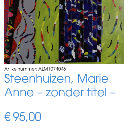
Artikelnummer:
ALM1074046
Steenhuizen, Marie
Anne – zonder titel –
€
95,00