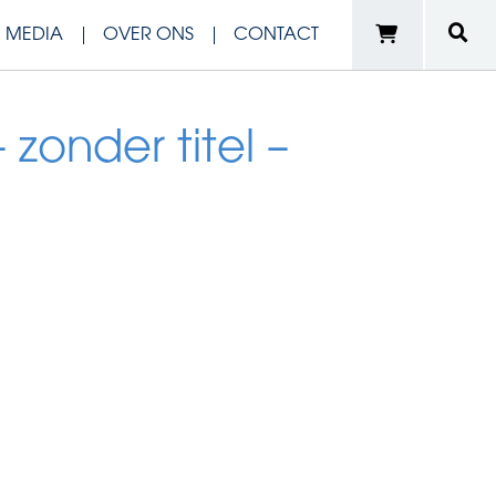
N MEDIA
OVER ONS
CONTACT
 zonder titel –
e