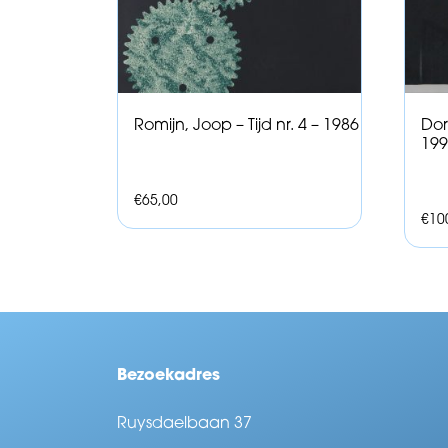
Romijn, Joop – Tijd nr. 4 – 1986
Dors
199
€
65,00
€
10
Bezoekadres
Ruysdaelbaan 37