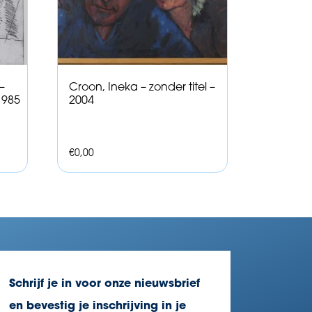
–
Croon, Ineka – zonder titel –
1985
2004
€
0,00
Schrijf je in voor onze nieuwsbrief
en bevestig je inschrijving in je