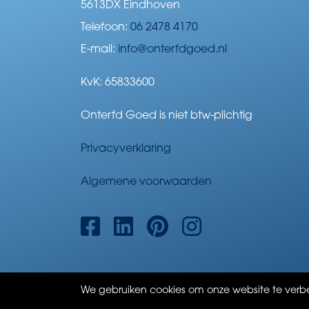
5613DX Eindhoven
Telefoon:
06 2478 4170
E-mail:
info@onterfdgoed.nl
KvK: 65833600
Onterfd Goed is niet btw-plichtig
Privacyverklaring
Algemene voorwaarden
We gebruiken cookies om onze website te verbe