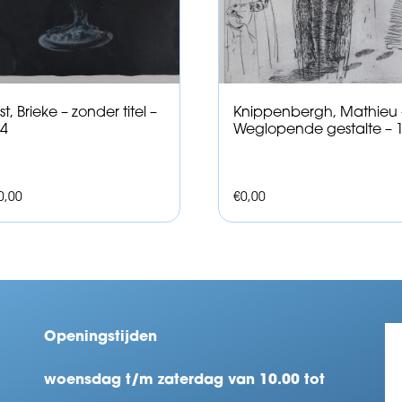
t, Brieke – zonder titel –
Knippenbergh, Mathieu 
4
Weglopende gestalte – 
0,00
€
0,00
Openingstijden
woensdag t/m zaterdag van 10.00 tot