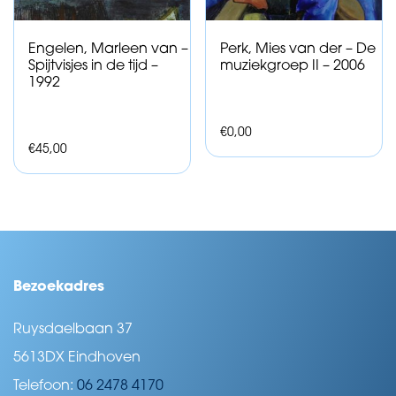
Engelen, Marleen van –
Perk, Mies van der – De
Spijtvisjes in de tijd –
muziekgroep II – 2006
1992
€
0,00
€
45,00
Bezoekadres
Ruysdaelbaan 37
5613DX Eindhoven
Telefoon:
06 2478 4170