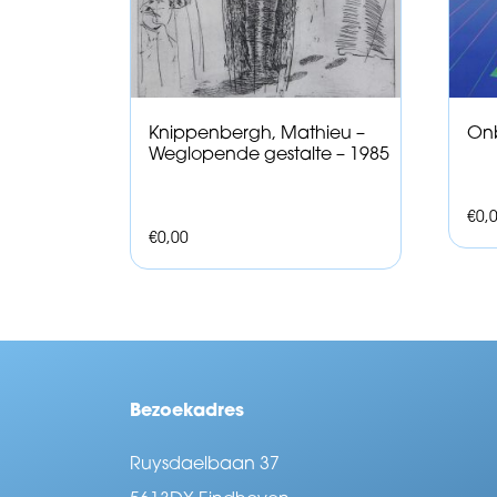
Knippenbergh, Mathieu –
Onb
Weglopende gestalte – 1985
€
0,
€
0,00
Bezoekadres
Ruysdaelbaan 37