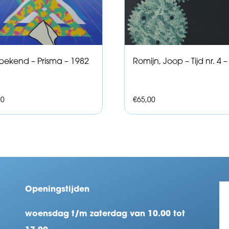
ekend – Prisma – 1982
Romijn, Joop – Tijd nr. 4 
00
€
65,00
Openingstijden
woensdag t/m zaterdag van 10.00 tot