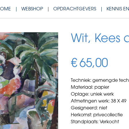
HOME
WEBSHOP
OPDRACHTGEVERS
KENNIS E
Wit, Kees d
€
65,00
Techniek: gemengde tech
Materiaal: papier
Oplage: uniek werk
Afmetingen werk: 38 X 49
Gesigneerd: niet
Herkomst: privecollectie
Standplaats: Verkocht