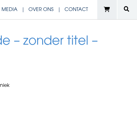
N MEDIA
OVER ONS
CONTACT
e – zonder titel –
niek