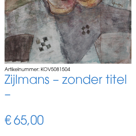
Artikelnummer:
KOV5081504
Zijlmans – zonder titel
–
€
65,00