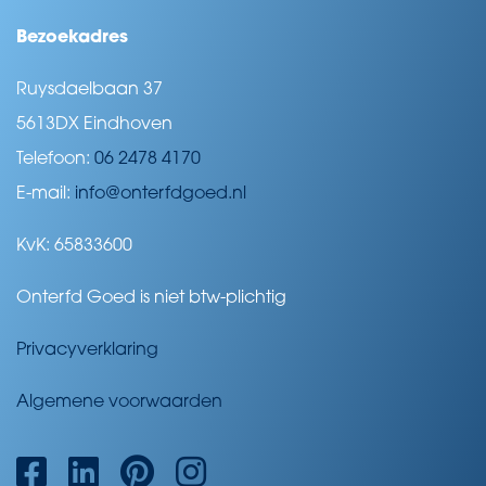
Bezoekadres
Ruysdaelbaan 37
5613DX Eindhoven
Telefoon:
06 2478 4170
E-mail:
info@onterfdgoed.nl
KvK: 65833600
Onterfd Goed is niet btw-plichtig
Privacyverklaring
Algemene voorwaarden