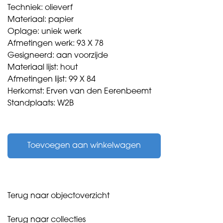
Techniek: olieverf
Materiaal: papier
Oplage: uniek werk
Afmetingen werk: 93 X 78
Gesigneerd: aan voorzijde
Materiaal lijst: hout
Afmetingen lijst: 99 X 84
Herkomst: Erven van den Eerenbeemt
Standplaats: W2B
Eerenbeemt,
Nathalie
Toevoegen aan winkelwagen
van
den
-
zonder
titel
Terug naar objectoverzicht
-
1966
Terug naar collecties