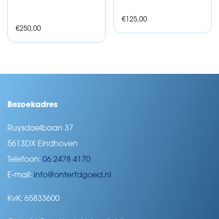
€
125,00
€
250,00
Bezoekadres
Ruysdaelbaan 37
5613DX Eindhoven
Telefoon:
06 2478 4170
E-mail:
info@onterfdgoed.nl
KvK: 65833600