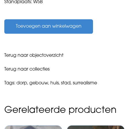
Standplaats: W5B
Landheer,
Hugo
Toevoegen aan winkelwagen
-
zonder
titel
-
1987
Terug naar objectoverzicht
aantal
Terug naar collecties
Tags:
dorp
,
gebouw
,
huis
,
stad
,
surrealisme
Gerelateerde producten