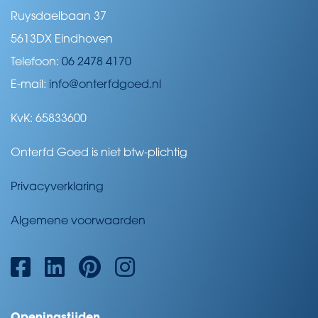
Ruysdaelbaan 37
5613DX Eindhoven
Telefoon:
06 2478 4170
E-mail:
info@onterfdgoed.nl
KvK: 65833600
Onterfd Goed is niet btw-plichtig
Privacyverklaring
Algemene voorwaarden
Openingstijden