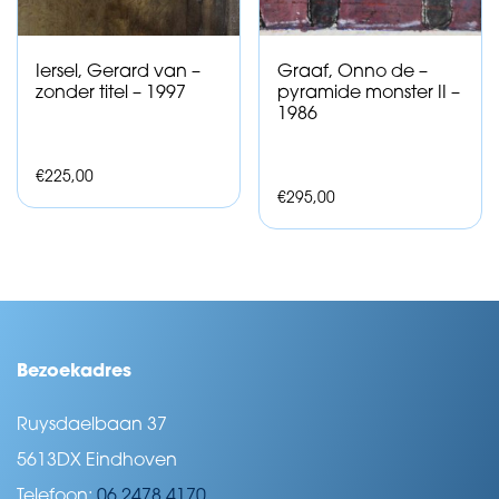
Iersel, Gerard van –
Graaf, Onno de –
zonder titel – 1997
pyramide monster II –
1986
€
225,00
€
295,00
Bezoekadres
Ruysdaelbaan 37
5613DX Eindhoven
Telefoon:
06 2478 4170