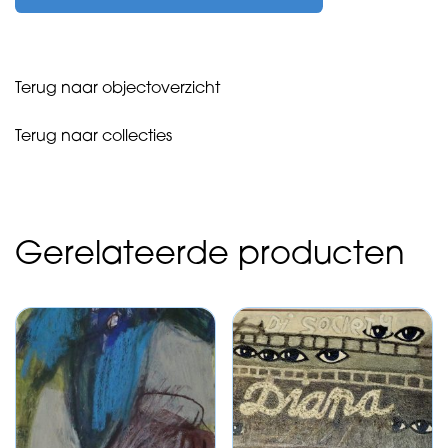
zonder
titel
-
1976
Terug naar objectoverzicht
aantal
Terug naar collecties
Gerelateerde producten