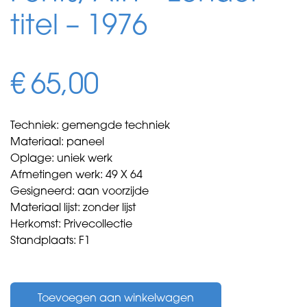
titel – 1976
€
65,00
Techniek: gemengde techniek
Materiaal: paneel
Oplage: uniek werk
Afmetingen werk: 49 X 64
Gesigneerd: aan voorzijde
Materiaal lijst: zonder lijst
Herkomst: Privecollectie
Standplaats: F1
Fonts,
A.F.
Toevoegen aan winkelwagen
-