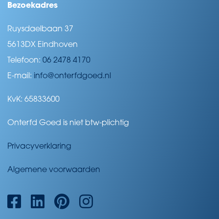
Bezoekadres
Ruysdaelbaan 37
5613DX Eindhoven
Telefoon:
06 2478 4170
E-mail:
info@onterfdgoed.nl
KvK: 65833600
Onterfd Goed is niet btw-plichtig
Privacyverklaring
Algemene voorwaarden