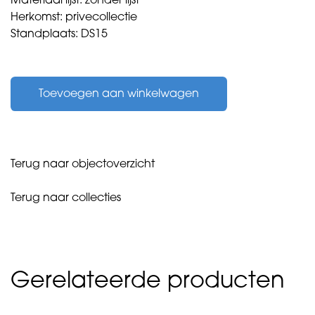
Materiaal lijst: zonder lijst
Herkomst: privecollectie
Standplaats: DS15
Hamer,
Otto
Toevoegen aan winkelwagen
-
Schicht
37
-
1991
Terug naar objectoverzicht
aantal
Terug naar collecties
Gerelateerde producten