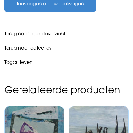
Toevoegen aan winkelwagen
van
-
zonder
titel
-
Terug naar objectoverzicht
1990
aantal
Terug naar collecties
Tag:
stilleven
Gerelateerde producten