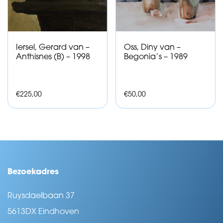
Iersel, Gerard van –
Oss, Diny van –
Anthisnes (B) – 1998
Begonia’s – 1989
€
225,00
€
50,00
Bezoekadres
Ruysdaelbaan 37
5613DX Eindhoven