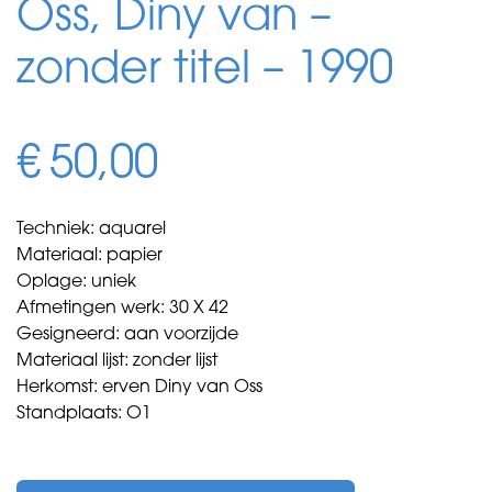
Oss, Diny van –
zonder titel – 1990
€
50,00
Techniek: aquarel
Materiaal: papier
Oplage: uniek
Afmetingen werk: 30 X 42
Gesigneerd: aan voorzijde
Materiaal lijst: zonder lijst
Herkomst: erven Diny van Oss
Standplaats: O1
Oss,
Diny