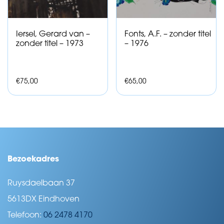
Iersel, Gerard van –
Fonts, A.F. – zonder titel
zonder titel – 1973
– 1976
€
75,00
€
65,00
Bezoekadres
Ruysdaelbaan 37
5613DX Eindhoven
Telefoon:
06 2478 4170