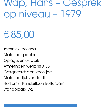
Wap, Hans – Gesprek
op niveau – 1979
€
85,00
Techniek: potlood
Materiaal: papier
Oplage: uniek werk
Afmetingen werk: 48 X 35
Gesigneerd: aan voorzijde
Materiaal lijst: zonder lijst
Herkomst: Kunstuitleen Rotterdam
Standplaats: W2
Wap,
Hans