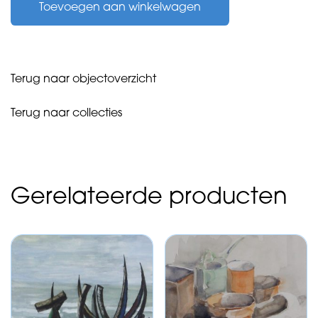
Toevoegen aan winkelwagen
-
Gesprek
op
niveau
-
Terug naar objectoverzicht
1979
aantal
Terug naar collecties
Gerelateerde producten