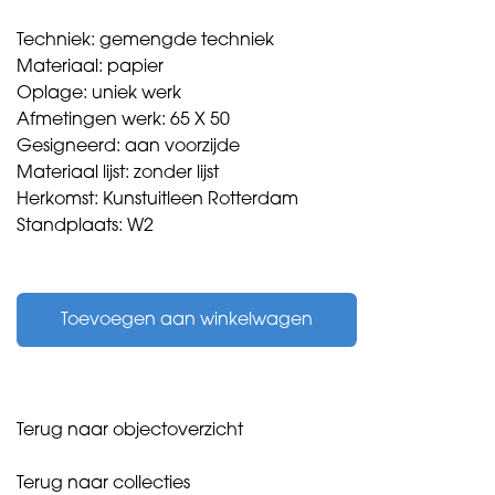
Techniek: gemengde techniek
Materiaal: papier
Oplage: uniek werk
Afmetingen werk: 65 X 50
Gesigneerd: aan voorzijde
Materiaal lijst: zonder lijst
Herkomst: Kunstuitleen Rotterdam
Standplaats: W2
Wap,
Hans
Toevoegen aan winkelwagen
-
Shaving
soap
-
1976
Terug naar objectoverzicht
aantal
Terug naar collecties